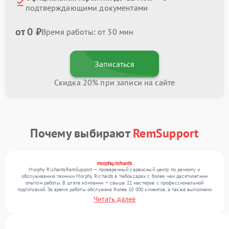
подтверждающими документами
от 0 ₽
Время работы: от 30 мин
Записаться
Скидка 20% при записи на сайте
Почему выбирают
RemSupport
Morphy RichardsRemSupport — проверенный сервисный центр по ремонту и
обслуживанию техники Morphy Richards в Чебоксарах с более чем десятилетним
опытом работы. В штате компании — свыше 22 мастеров с профессиональной
подготовкой. За время работы обслужено более 10 000 клиентов, а также выполнено
более 12 000 ремонтов. Ежемесячно в сервисный центр поступает свыше 300 единиц
Читать далее
техники, включая , , . Мы беремся за задачи любой сложности и предлагаем
стабильный уровень сервиса благодаря опыту команды.