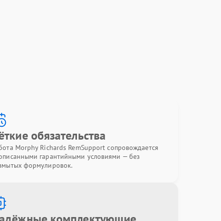
ёткие обязательства
бота Morphy Richards RemSupport сопровождается
описанными гарантийными условиями — без
змытых формулировок.
адёжные комплектующие