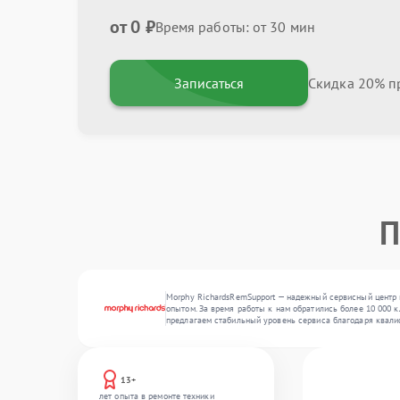
от 0 ₽
Время работы: от 30 мин
Записаться
Скидка 20% пр
П
Morphy RichardsRemSupport — надежный сервисный центр 
опытом. За время работы к нам обратились более 10 000 к
предлагаем стабильный уровень сервиса благодаря квали
13+
лет опыта в ремонте техники