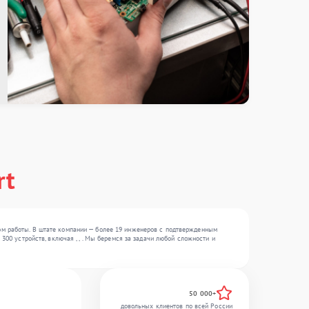
rt
ом работы. В штате компании — более 19 инженеров с подтвержденным
300 устройств, включая , , . Мы беремся за задачи любой сложности и
50 000+
довольных клиентов по всей России