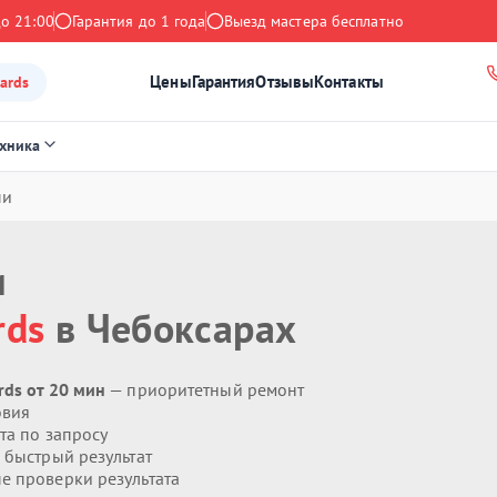
до 21:00
Гарантия до 1 года
Выезд мастера бесплатно
Цены
Гарантия
Отзывы
Контакты
ards
ехника
пи
и
rds
в Чебоксарах
rds от 20 мин
— приоритетный ремонт
овия
та по запросу
 быстрый результат
 проверки результата