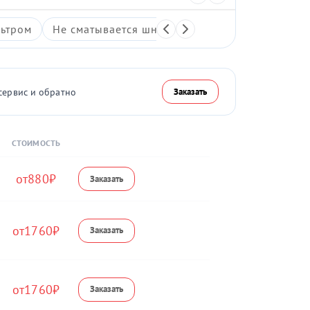
ьтром
Не сматывается шнур
Протечка пылесборн
сервис и обратно
Заказать
СТОИМОСТЬ
880
1760
1760