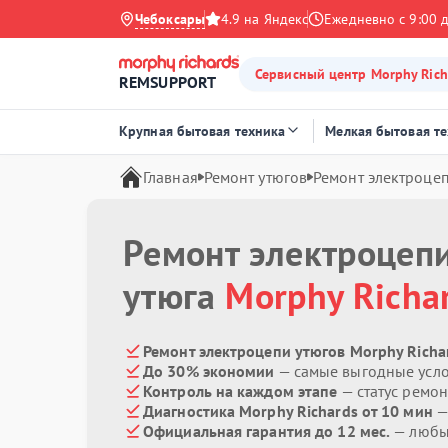
Чебоксары
4.9 на Яндекс
Ежедневно с 9:00 
Сервисный центр Morphy Rich
REMSUPPORT
Крупная бытовая техника
Мелкая бытовая т
Главная
Ремонт утюгов
Ремонт электроце
Ремонт электроцеп
утюга
Morphy Richa
Ремонт электроцепи утюгов Morphy Richa
До 30% экономии
— самые выгодные усл
Контроль на каждом этапе
— статус ремон
Диагностика Morphy Richards от 10 мин
—
Официальная гарантия до 12 мес.
— любые