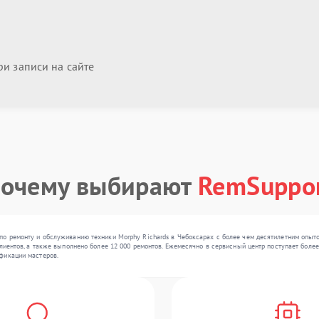
и записи на сайте
очему выбирают
RemSuppo
по ремонту и обслуживанию техники Morphy Richards в Чебоксарах с более чем десятилетним опыт
лиентов, а также выполнено более 12 000 ремонтов. Ежемесячно в сервисный центр поступает более 
фикации мастеров.