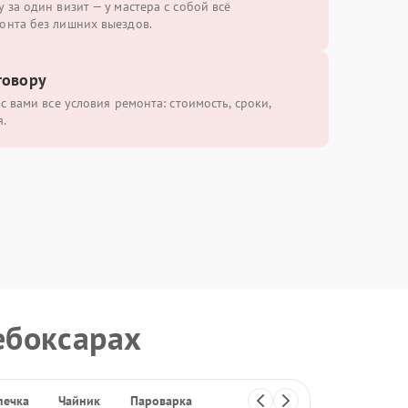
 за один визит — у мастера с собой всё
онта без лишних выездов.
говору
с вами все условия ремонта: стоимость, сроки,
.
ебоксарах
печка
Чайник
Пароварка
Отпариватель
Термопот