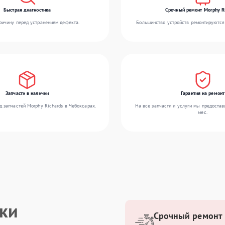
Быстрая диагностика
Срочный ремонт Morphy R
ичину перед устранением дефекта.
Большинство устройств ремонтируются 
Запчасти в наличии
Гарантия на ремонт
 запчастей Morphy Richards в Чебоксарах.
На все запчасти и услуги мы предостав
мес.
ики
Срочный ремонт