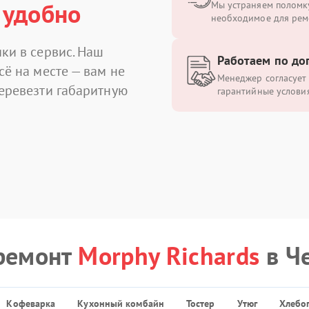
 удобно
Мы устраняем поломку
необходимое для рем
ки в сервис. Наш
Работаем по до
сё на месте — вам не
Менеджер согласует 
перевезти габаритную
гарантийные условия
ремонт
Morphy Richards
в Ч
Кофеварка
Кухонный комбайн
Тостер
Утюг
Хлебо