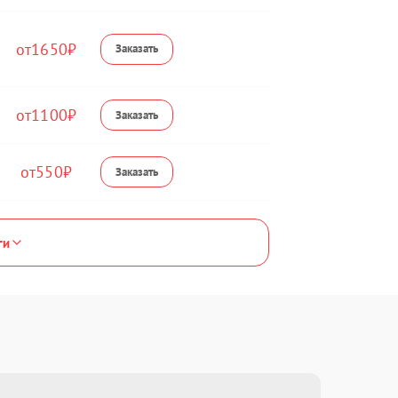
1650
1100
550
ги