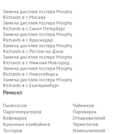
Замена дисплея тостера Morphy
Richards в г.
Москва
Замена дисплея тостера Morphy
Richards в г.
Санкт-Петербург
Замена дисплея тостера Morphy
Richards в г.
Краснодар
Замена дисплея тостера Morphy
Richards в г.
Ростов-на-Дону
Замена дисплея тостера Morphy
Richards в г.
Нижний Новгород
Замена дисплея тостера Morphy
Richards в г.
Новосибирск
Замена дисплея тостера Morphy
Richards в г.
Екатеринбург
Замена дисплея тостера Morphy
Ремонт
Richards в г.
Казань
Замена дисплея тостера Morphy
Пылесосов
Чайников
Richards в г.
Воронеж
Парогенераторов
Пароварок
Замена дисплея тостера Morphy
Кофеварок
Отпаривателей
Richards в г.
Волгоград
Кухонных комбайнов
Термопотов
Замена дисплея тостера Morphy
Тостеров
Измельчителей
Richards в г.
Самара