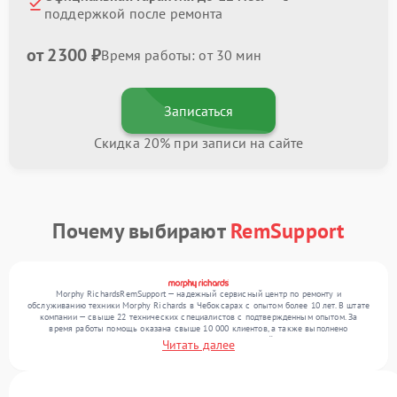
поддержкой после ремонта
от 2300 ₽
Время работы: от 30 мин
Записаться
Скидка 20% при записи на сайте
Почему выбирают
RemSupport
Morphy RichardsRemSupport — надежный сервисный центр по ремонту и
обслуживанию техники Morphy Richards в Чебоксарах с опытом более 10 лет. В штате
компании — свыше 22 технических специалистов с подтвержденным опытом. За
время работы помощь оказана свыше 10 000 клиентов, а также выполнено
выполнено более 12 000 ремонтов. Ежемесячно в сервисный центр поступает более
Читать далее
300 устройств, включая , , . Мы выполняем ремонт различного уровня сложности и
поддерживаем высокий стандарт качества благодаря квалификации мастеров.