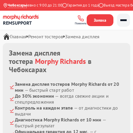
декс
Чебоксары
Ежедневно с 9:00 до 21:00
Гарантия до 1 года
Выезд мастера бес
Заявка
REMSUPPORT
Позвонить
Главная
Ремонт тостеров
Замена дисплея
Замена дисплея
тостера
Morphy Richards
в
Чебоксарах
Замена дисплея тостеров Morphy Richards от 20
мин
— быстрый старт работ
До 30% экономии
— всегда свежие акции и
спецпредложения
Контроль на каждом этапе
— от диагностики до
выдачи
Диагностика Morphy Richards от 10 мин
—
быстрый результат
Официальная гарантия до 12 мес.
— с