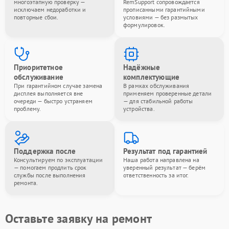
многоэтапную проверку —
RemSupport сопровождается
исключаем недоработки и
прописанными гарантийными
повторные сбои.
условиями — без размытых
формулировок.
Приоритетное
Надёжные
обслуживание
комплектующие
При гарантийном случае замена
В рамках обслуживания
дисплея выполняется вне
применяем проверенные детали
очереди — быстро устраняем
— для стабильной работы
проблему.
устройства.
Поддержка после
Результат под гарантией
Консультируем по эксплуатации
Наша работа направлена на
— помогаем продлить срок
уверенный результат — берём
службы после выполнения
ответственность за итог.
ремонта.
Оставьте заявку на ремонт