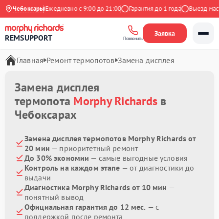
9 на Яндекс
Чебоксары
Ежедневно с 9:00 до 21:00
Гарантия до 1 года
Выезд масте
Заявка
REMSUPPORT
Позвонить
Главная
Ремонт термопотов
Замена дисплея
Замена дисплея
термопота
Morphy Richards
в
Чебоксарах
Замена дисплея термопотов Morphy Richards от
20 мин
— приоритетный ремонт
До 30% экономии
— самые выгодные условия
Контроль на каждом этапе
— от диагностики до
выдачи
Диагностика Morphy Richards от 10 мин
—
понятный вывод
Официальная гарантия до 12 мес.
— с
поддержкой после ремонта