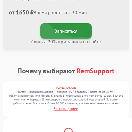
от 1650 ₽
Время работы: от 30 мин
Записаться
Скидка 20% при записи на сайте
Почему выбирают
RemSupport
Morphy RichardsRemSupport — проверенный сервисный центр по ремонту и
обслуживанию техники Morphy Richards в Чебоксарах с опытом более 10 лет. В штате
компании — порядка 18 инженеров с профессиональной подготовкой. За время
работы к нам обратились более 10 000 клиентов, а также выполнено выполнено
более 12 000 ремонтов. Ежемесячно в сервисный центр поступает от 300 устройств,
Читать далее
включая , , . Мы беремся за задачи любой сложности и гарантируем высокое
качество обслуживания благодаря отлаженным процессам ремонта.