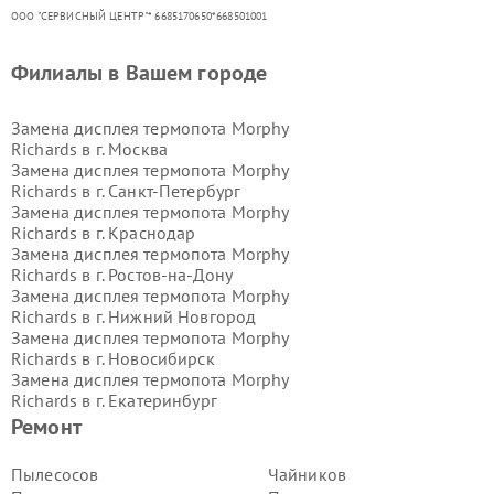
ООО "СЕРВИСНЫЙ ЦЕНТР"* 6685170650*668501001
Филиалы в Вашем городе
Замена дисплея термопота Morphy
Richards в г.
Москва
Замена дисплея термопота Morphy
Richards в г.
Санкт-Петербург
Замена дисплея термопота Morphy
Richards в г.
Краснодар
Замена дисплея термопота Morphy
Richards в г.
Ростов-на-Дону
Замена дисплея термопота Morphy
Richards в г.
Нижний Новгород
Замена дисплея термопота Morphy
Richards в г.
Новосибирск
Замена дисплея термопота Morphy
Richards в г.
Екатеринбург
Замена дисплея термопота Morphy
Ремонт
Richards в г.
Казань
Замена дисплея термопота Morphy
Пылесосов
Чайников
Richards в г.
Воронеж