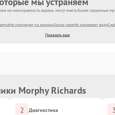
которые мы устраняем
жи на неисправность экрана, могут иметь более серьезные п
ается
Не реагирует на кнопки
Запах гари
Не нагревает воду
Сла
Показать еще
ики Morphy Richards
2
Диагностика