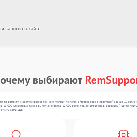
и записи на сайте
очему выбирают
RemSuppo
р по ремонту и обслуживанию техники Morphy Richards в Чебоксарах с практикой свыше 10 лет. В 
 10 000 клиентов, а также выполнено более 12 000 ремонтов. Ежемесячно в сервисный центр поступ
 опыту команды.