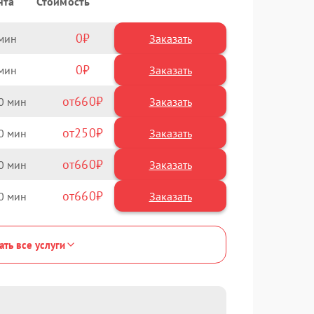
нта
Стоимость
0
Заказать
0
Заказать
660
0
250
0
660
0
660
0
ать все услуги