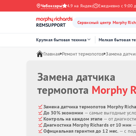
Чебоксары
4.9 на Яндекс
Ежедневно с 9:00 
Сервисный центр Morphy Rich
REMSUPPORT
Крупная бытовая техника
Мелкая бытовая т
Главная
Ремонт термопотов
Замена датчи
Замена датчика
термопота
Morphy R
Замена датчика термопотов Morphy Richa
До 30% экономии
— самые выгодные усл
Контроль на каждом этапе
— от диагност
Диагностика Morphy Richards от 10 мин
—
Официальная гарантия до 12 мес.
— с под