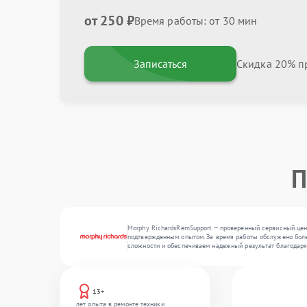
от 250 ₽
Время работы: от 30 мин
Записаться
Скидка 20% пр
П
Morphy RichardsRemSupport — проверенный сервисный цент
подтвержденным опытом. За время работы обслужено более
сложности и обеспечиваем надежный результат благодаря
13+
лет опыта в ремонте техники