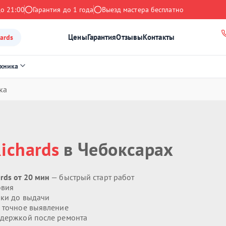
до 21:00
Гарантия до 1 года
Выезд мастера бесплатно
Цены
Гарантия
Отзывы
Контакты
ards
ехника
ка
ichards
в Чебоксарах
rds от 20 мин
— быстрый старт работ
овия
ики до выдачи
 точное выявление
держкой после ремонта