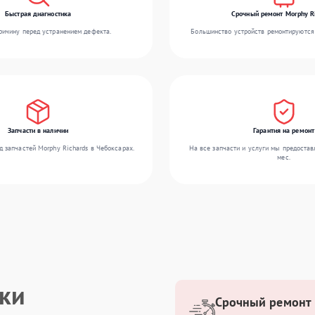
Быстрая диагностика
Срочный ремонт Morphy R
ичину перед устранением дефекта.
Большинство устройств ремонтируются 
Запчасти в наличии
Гарантия на ремонт
 запчастей Morphy Richards в Чебоксарах.
На все запчасти и услуги мы предостав
мес.
ики
Срочный ремонт