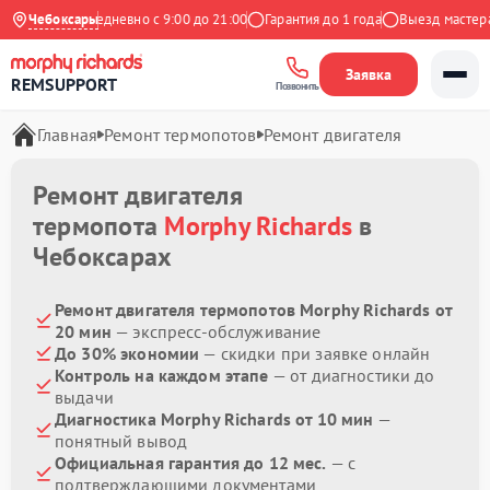
 Яндекс
Чебоксары
Ежедневно с 9:00 до 21:00
Гарантия до 1 года
Выезд мастера б
Заявка
REMSUPPORT
Позвонить
Главная
Ремонт термопотов
Ремонт двигателя
Ремонт двигателя
термопота
Morphy Richards
в
Чебоксарах
Ремонт двигателя термопотов Morphy Richards от
20 мин
— экспресс-обслуживание
До 30% экономии
— скидки при заявке онлайн
Контроль на каждом этапе
— от диагностики до
выдачи
Диагностика Morphy Richards от 10 мин
—
понятный вывод
Официальная гарантия до 12 мес.
— с
подтверждающими документами