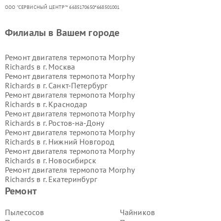
ООО "СЕРВИСНЫЙ ЦЕНТР"* 6685170650*668501001
Филиалы в Вашем городе
Ремонт двигателя термопота Morphy
Richards в г.
Москва
Ремонт двигателя термопота Morphy
Richards в г.
Санкт-Петербург
Ремонт двигателя термопота Morphy
Richards в г.
Краснодар
Ремонт двигателя термопота Morphy
Richards в г.
Ростов-на-Дону
Ремонт двигателя термопота Morphy
Richards в г.
Нижний Новгород
Ремонт двигателя термопота Morphy
Richards в г.
Новосибирск
Ремонт двигателя термопота Morphy
Richards в г.
Екатеринбург
Ремонт двигателя термопота Morphy
Ремонт
Richards в г.
Казань
Ремонт двигателя термопота Morphy
Пылесосов
Чайников
Richards в г.
Воронеж