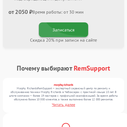
от 2050 ₽
Время работы: от 30 мин
Записаться
Скидка 20% при записи на сайте
Почему выбирают
RemSupport
Morphy RichardsRemSupport — экспертный сервисный центр по ремонту и
обслуживанию техники Morphy Richards в Чебоксарах с практикой свыше 10 лет. В
штате компании — более 19 мастеров с профильной квалификацией. За время работы
обслужено более 10 000 клиентов, а также выполнено более 12 000 ремонтов.
Ежемесячно в сервисный центр поступает свыше 300 единиц техники, включая , , . Мы
Читать далее
выполняем ремонт различного уровня сложности и поддерживаем высокий стандарт
качества благодаря использованию современного оборудования.