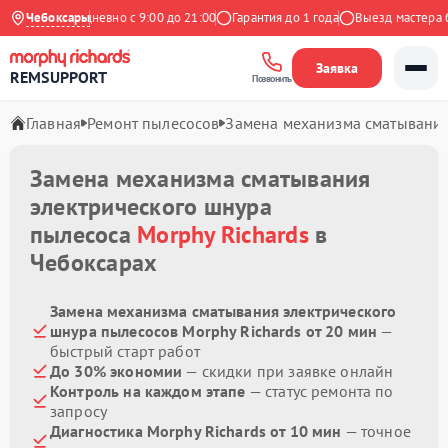
Яндекс
Чебоксары
Ежедневно с 9:00 до 21:00
Гарантия до 1 года
Выезд мастера бе
Заявка
REMSUPPORT
Позвонить
Главная
Ремонт пылесосов
Замена механизма сматывания
Замена механизма сматывания
электрического шнура
пылесоса
Morphy Richards
в
Чебоксарах
Замена механизма сматывания электрического
шнура пылесосов Morphy Richards от 20 мин
—
быстрый старт работ
До 30% экономии
— скидки при заявке онлайн
Контроль на каждом этапе
— статус ремонта по
запросу
Диагностика Morphy Richards от 10 мин
— точное