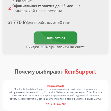
выявление
Официальная гарантия до 12 мес.
— с
поддержкой после ремонта
от 770 ₽
Время работы: от 30 мин
Записаться
Скидка 20% при записи на сайте
Почему выбирают
RemSupport
Morphy RichardsRemSupport — современный сервисный центр по ремонту и
обслуживанию техники Morphy Richards в Чебоксарах со стажем от 10 лет. В штате
компании — от 10 до 16 инженеров с профессиональной подготовкой. За время
работы к нам обратились более 10 000 клиентов, а также выполнено более 12 000
ремонтов. Ежемесячно в сервисный центр поступает более 300 обращений, включая , ,
Читать далее
. Мы выполняем ремонт различного уровня сложности и гарантируем высокое
качество обслуживания благодаря квалификации мастеров.