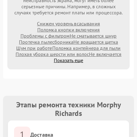
неисправность экрана, могут иметь более
серьезные причины. Например, в сложных
случаях требуется ремонт платы или процессора.
Снижен уровень всасывания
Поломка кнопки включения
Проблемы с фильтром
Не сматывается шнур
Протечка пылесборника
Не вращается щетка
Шум при работе
Поломка контейнера для пыли
Плохая уборка шерсти или волос
Не включается
Показать еще
Этапы ремонта техники Morphy
Richards
1
Доставка