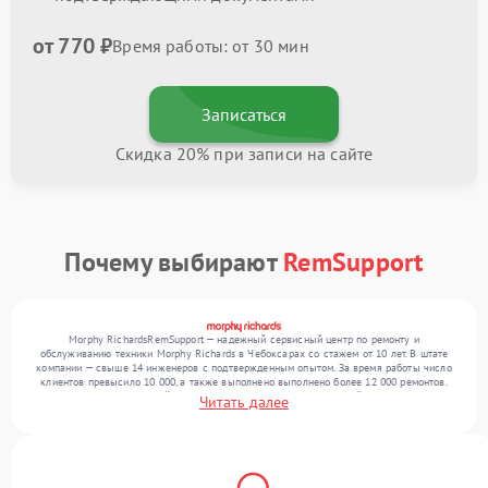
от 770 ₽
Время работы: от 30 мин
Записаться
Скидка 20% при записи на сайте
Почему выбирают
RemSupport
Morphy RichardsRemSupport — надежный сервисный центр по ремонту и
обслуживанию техники Morphy Richards в Чебоксарах со стажем от 10 лет. В штате
компании — свыше 14 инженеров с подтвержденным опытом. За время работы число
клиентов превысило 10 000, а также выполнено выполнено более 12 000 ремонтов.
Ежемесячно в сервисный центр поступает более 300 обращений, включая , , . Мы
Читать далее
работаем с широким спектром неисправностей и предлагаем стабильный уровень
сервиса благодаря использованию современного оборудования.