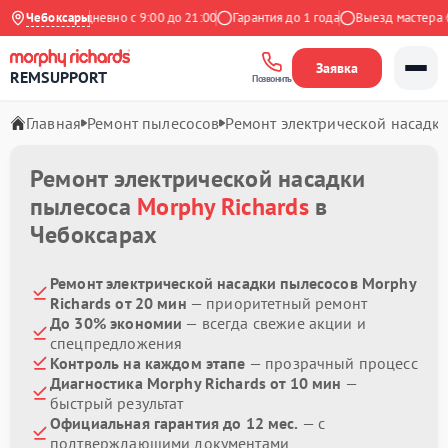
ндекс
Чебоксары
Ежедневно с 9:00 до 21:00
Гарантия до 1 года
Выезд мастера бе
Заявка
REMSUPPORT
Позвонить
Главная
Ремонт пылесосов
Ремонт электрической насадк
Ремонт электрической насадки
пылесоса
Morphy Richards
в
Чебоксарах
Ремонт электрической насадки пылесосов Morphy
Richards от 20 мин
— приоритетный ремонт
До 30% экономии
— всегда свежие акции и
спецпредложения
Контроль на каждом этапе
— прозрачный процесс
Диагностика Morphy Richards от 10 мин
—
быстрый результат
Официальная гарантия до 12 мес.
— с
подтверждающими документами