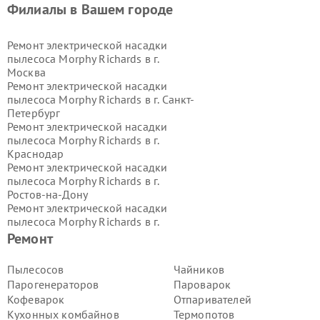
Филиалы в Вашем городе
Ремонт электрической насадки
пылесоса Morphy Richards в г.
Москва
Ремонт электрической насадки
пылесоса Morphy Richards в г.
Санкт-
Петербург
Ремонт электрической насадки
пылесоса Morphy Richards в г.
Краснодар
Ремонт электрической насадки
пылесоса Morphy Richards в г.
Ростов-на-Дону
Ремонт электрической насадки
пылесоса Morphy Richards в г.
Нижний Новгород
Ремонт
Ремонт электрической насадки
пылесоса Morphy Richards в г.
Пылесосов
Чайников
Новосибирск
Парогенераторов
Пароварок
Ремонт электрической насадки
Кофеварок
Отпаривателей
пылесоса Morphy Richards в г.
Кухонных комбайнов
Термопотов
Екатеринбург