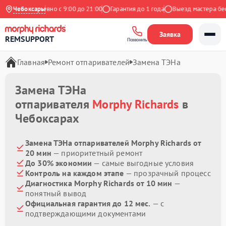
екс
Чебоксары
Ежедневно с 9:00 до 21:00
Гарантия до 1 года
Выезд мастера бесп
Заявка
REMSUPPORT
Позвонить
Главная
Ремонт отпаривателей
Замена ТЭНа
Замена ТЭНа
отпаривателя
Morphy Richards
в
Чебоксарах
Замена ТЭНа отпаривателей Morphy Richards от
20 мин
— приоритетный ремонт
До 30% экономии
— самые выгодные условия
Контроль на каждом этапе
— прозрачный процесс
Диагностика Morphy Richards от 10 мин
—
понятный вывод
Официальная гарантия до 12 мес.
— с
подтверждающими документами