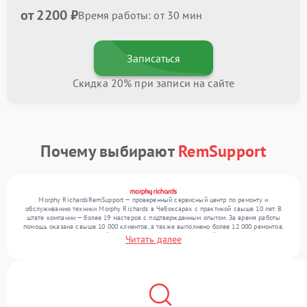
от 2200 ₽
Время работы: от 30 мин
Записаться
Скидка 20% при записи на сайте
Почему выбирают
RemSupport
Morphy RichardsRemSupport — проверенный сервисный центр по ремонту и
обслуживанию техники Morphy Richards в Чебоксарах с практикой свыше 10 лет. В
штате компании — более 19 мастеров с подтвержденным опытом. За время работы
помощь оказана свыше 10 000 клиентов, а также выполнено более 12 000 ремонтов.
Ежемесячно в сервисный центр поступает более 300 устройств, включая , , . Мы
Читать далее
работаем с широким спектром неисправностей и поддерживаем высокий стандарт
качества благодаря квалификации мастеров.