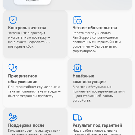
Контроль качества
Чёткие обязательства
Замена ТЭНа проходит
Работа Morphy Richards
многоэтапную проверку —
RemSupport сопровождается
исключаем недоработки и
прописанными гарантийными
повторные сбои.
условиями — без размытых
формулировок.
Приоритетное
Надёжные
обслуживание
комплектующие
При гарантийном случае замена
В рамках обслуживания
тэна выполняется вне очереди —
применяем проверенные детали
быстро устраняем проблему.
— для стабильной работы
устройства.
Поддержка после
Результат под гарантией
Консультируем по эксплуатации
Наша работа направлена на
— помогаем продлить срок
уверенный результат — берём