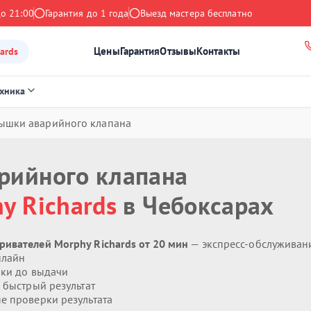
до 21:00
Гарантия до 1 года
Выезд мастера бесплатно
Цены
Гарантия
Отзывы
Контакты
ards
ехника
ышки аварийного клапана
рийного клапана
y Richards
в Чебоксарах
ивателей Morphy Richards от 20 мин
— экспресс-обслуживан
нлайн
ики до выдачи
 быстрый результат
 проверки результата