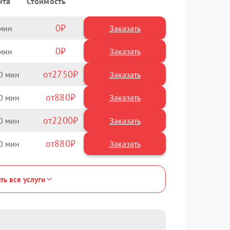
нта
Стоимость
0
Заказать
0
Заказать
2750
0
880
0
2200
0
880
0
ть все услуги