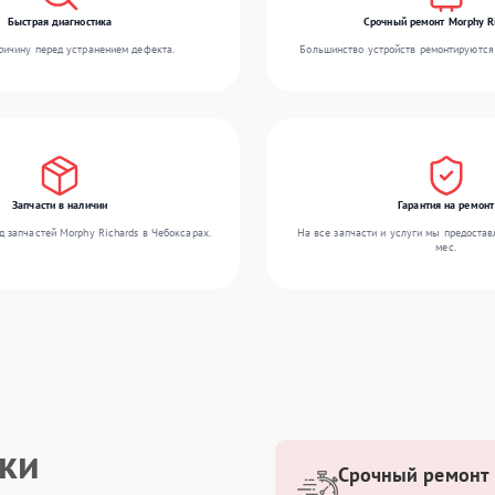
Быстрая диагностика
Срочный ремонт Morphy R
ичину перед устранением дефекта.
Большинство устройств ремонтируются 
Запчасти в наличии
Гарантия на ремонт
 запчастей Morphy Richards в Чебоксарах.
На все запчасти и услуги мы предостав
мес.
ики
Срочный ремонт