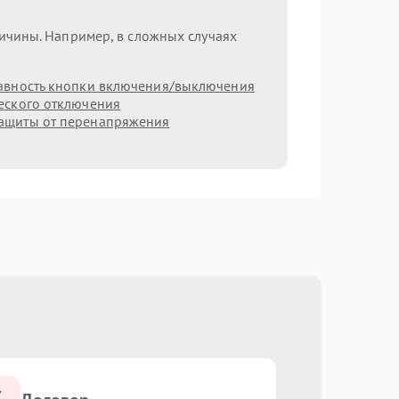
ричины. Например, в сложных случаях
авность кнопки включения/выключения
еского отключения
ащиты от перенапряжения