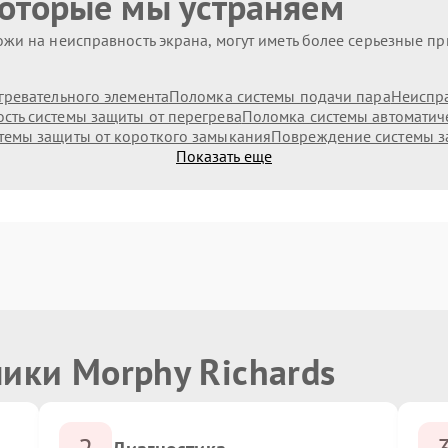
которые мы устраняем
жи на неисправность экрана, могут иметь более серьезные п
гревательного элемента
Поломка системы подачи пара
Неиспр
сть системы защиты от перегрева
Поломка системы автоматич
темы защиты от короткого замыкания
Повреждение системы з
Показать еще
ики Morphy Richards