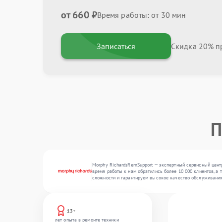
от 660 ₽
Время работы: от 30 мин
Записаться
Скидка 20% пр
П
Morphy RichardsRemSupport — экспертный сервисный центр
время работы к нам обратились более 10 000 клиентов, а
сложности и гарантируем высокое качество обслуживания
13+
лет опыта в ремонте техники