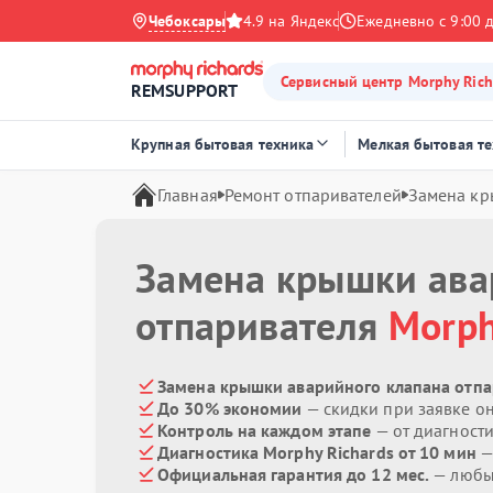
Чебоксары
4.9 на Яндекс
Ежедневно с 9:00 
Сервисный центр Morphy Rich
REMSUPPORT
Крупная бытовая техника
Мелкая бытовая т
Главная
Ремонт отпаривателей
Замена кр
Замена крышки ава
отпаривателя
Morph
Замена крышки аварийного клапана отпар
До 30% экономии
— скидки при заявке о
Контроль на каждом этапе
— от диагност
Диагностика Morphy Richards от 10 мин
—
Официальная гарантия до 12 мес.
— любые