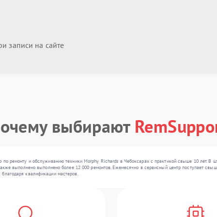
и записи на сайте
очему выбирают
RemSuppo
 по ремонту и обслуживанию техники Morphy Richards в Чебоксарах с практикой свыше 10 лет. В ш
 также выполнено выполнено более 12 000 ремонтов. Ежемесячно в сервисный центр поступает свыше
 благодаря квалификации мастеров.