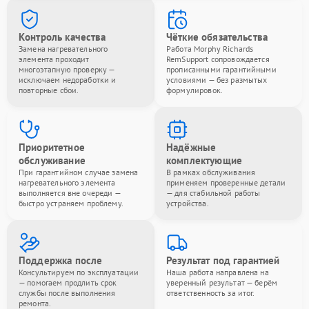
Контроль качества
Чёткие обязательства
Замена нагревательного
Работа Morphy Richards
элемента проходит
RemSupport сопровождается
многоэтапную проверку —
прописанными гарантийными
исключаем недоработки и
условиями — без размытых
повторные сбои.
формулировок.
Приоритетное
Надёжные
обслуживание
комплектующие
При гарантийном случае замена
В рамках обслуживания
нагревательного элемента
применяем проверенные детали
выполняется вне очереди —
— для стабильной работы
быстро устраняем проблему.
устройства.
Поддержка после
Результат под гарантией
Консультируем по эксплуатации
Наша работа направлена на
— помогаем продлить срок
уверенный результат — берём
службы после выполнения
ответственность за итог.
ремонта.