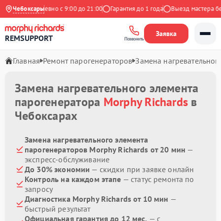
декс
Чебоксары
Ежедневно с 9:00 до 21:00
Гарантия до 1 года
Выезд мастера бесп
Заявка
REMSUPPORT
Позвонить
Главная
Ремонт парогенераторов
Замена нагревательног
Замена нагревательного элемента
парогенератора
Morphy Richards
в
Чебоксарах
Замена нагревательного элемента
парогенераторов Morphy Richards от 20 мин
—
экспресс-обслуживание
До 30% экономии
— скидки при заявке онлайн
Контроль на каждом этапе
— статус ремонта по
запросу
Диагностика Morphy Richards от 10 мин
—
быстрый результат
Официальная гарантия до 12 мес.
— с