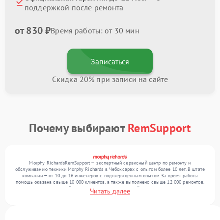
поддержкой после ремонта
от 830 ₽
Время работы: от 30 мин
Записаться
Скидка 20% при записи на сайте
Почему выбирают
RemSupport
Morphy RichardsRemSupport — экспертный сервисный центр по ремонту и
обслуживанию техники Morphy Richards в Чебоксарах с опытом более 10 лет. В штате
компании — от 10 до 16 инженеров с подтвержденным опытом. За время работы
помощь оказана свыше 10 000 клиентов, а также выполнено свыше 12 000 ремонтов.
Ежемесячно в сервисный центр поступает от 300 устройств, включая , , . Мы работаем
Читать далее
с широким спектром неисправностей и обеспечиваем надежный результат благодаря
отлаженным процессам ремонта.