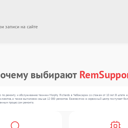
и записи на сайте
очему выбирают
RemSuppo
 по ремонту и обслуживанию техники Morphy Richards в Чебоксарах со стажем от 10 лет. В штате 
клиентов, а также выполнено свыше 12 000 ремонтов. Ежемесячно в сервисный центр поступает боле
женным процессам ремонта.