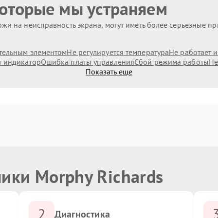
которые мы устраняем
жи на неисправность экрана, могут иметь более серьезные п
тельным элементом
Не регулируется температура
Не работает 
т индикатор
Ошибка платы управления
Сбой режима работы
Не
Показать еще
ики Morphy Richards
2
Диагностика