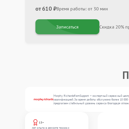
от 610 ₽
Время работы: от 30 мин
Записаться
Скидка 20% пр
П
Morphy RichardsRemSupport — экспертный сервисный центр
квалификацией. За время работы обслужено более 10 000 
предлагаем стабильный уровень сервиса благодаря отла
13+
лет опыта в ремонте техники