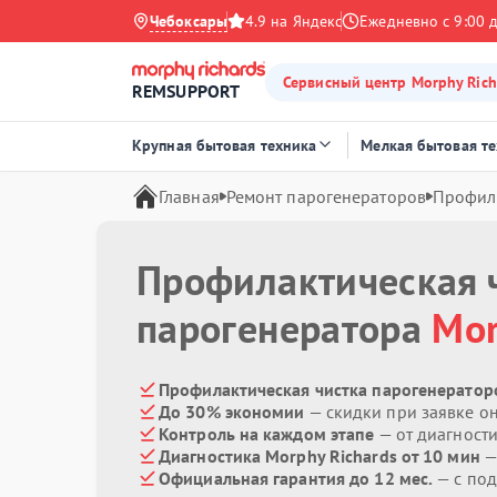
Чебоксары
4.9 на Яндекс
Ежедневно с 9:00 
Сервисный центр Morphy Rich
REMSUPPORT
Крупная бытовая техника
Мелкая бытовая т
Главная
Ремонт парогенераторов
Профила
Профилактическая 
парогенератора
Mor
Профилактическая чистка парогенераторо
До 30% экономии
— скидки при заявке о
Контроль на каждом этапе
— от диагност
Диагностика Morphy Richards от 10 мин
—
Официальная гарантия до 12 мес.
— с под