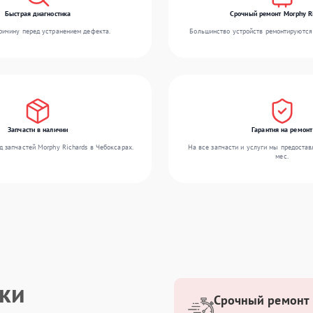
Быстрая диагностика
Срочный ремонт Morphy R
ичину перед устранением дефекта.
Большинство устройств ремонтируются 
Запчасти в наличии
Гарантия на ремонт
 запчастей Morphy Richards в Чебоксарах.
На все запчасти и услуги мы предостав
мес.
ики
Срочный ремонт