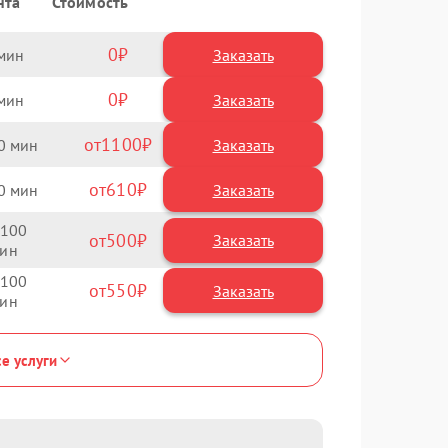
нта
Стоимость
0
Заказать
0
Заказать
1100
0
610
0
100
500
100
550
се услуги