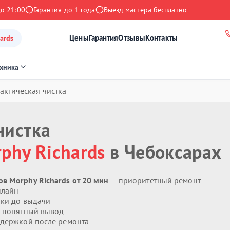
до 21:00
Гарантия до 1 года
Выезд мастера бесплатно
Цены
Гарантия
Отзывы
Контакты
ards
ехника
ктическая чистка
чистка
phy Richards
в Чебоксарах
в Morphy Richards от 20 мин
— приоритетный ремонт
нлайн
ики до выдачи
 понятный вывод
держкой после ремонта