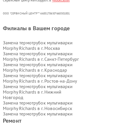
Сервисный центр RemSupport в
Чебоксарах
ООО "СЕРВИСНЫЙ ЦЕНТР"* 6685170650*668501001
Филиалы в Вашем городе
Замена термотрубок мультиварки
Morphy Richards в г.
Москва
Замена термотрубок мультиварки
Morphy Richards в г.
Санкт-Петербург
Замена термотрубок мультиварки
Morphy Richards в г.
Краснодар
Замена термотрубок мультиварки
Morphy Richards в г.
Ростов-на-Дону
Замена термотрубок мультиварки
Morphy Richards в г.
Нижний
Новгород
Замена термотрубок мультиварки
Morphy Richards в г.
Новосибирск
Замена термотрубок мультиварки
Morphy Richards в г.
Екатеринбург
Ремонт
Замена термотрубок мультиварки