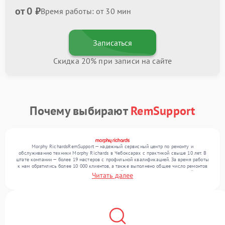
от 0 ₽
Время работы: от 30 мин
Записаться
Скидка 20% при записи на сайте
Почему выбирают
RemSupport
Morphy RichardsRemSupport — надежный сервисный центр по ремонту и
обслуживанию техники Morphy Richards в Чебоксарах с практикой свыше 10 лет. В
штате компании — более 19 мастеров с профильной квалификацией. За время работы
к нам обратились более 10 000 клиентов, а также выполнено общее число ремонтов
превысило 12 000. Ежемесячно в сервисный центр поступает от 300 устройств,
Читать далее
включая , , . Мы работаем с широким спектром неисправностей и обеспечиваем
надежный результат благодаря опыту команды.