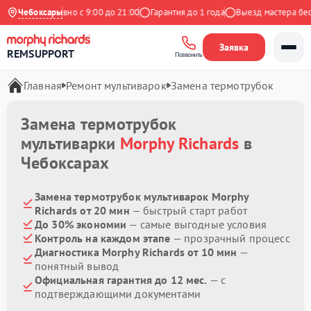
кс
Чебоксары
Ежедневно с 9:00 до 21:00
Гарантия до 1 года
Выезд мастера беспл
Заявка
REMSUPPORT
Позвонить
Главная
Ремонт мультиварок
Замена термотрубок
Замена термотрубок
мультиварки
Morphy Richards
в
Чебоксарах
Замена термотрубок мультиварок Morphy
Richards от 20 мин
— быстрый старт работ
До 30% экономии
— самые выгодные условия
Контроль на каждом этапе
— прозрачный процесс
Диагностика Morphy Richards от 10 мин
—
понятный вывод
Официальная гарантия до 12 мес.
— с
подтверждающими документами