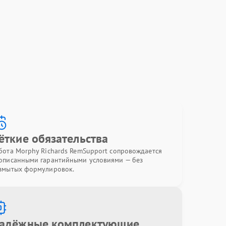
ёткие обязательства
бота Morphy Richards RemSupport сопровождается
описанными гарантийными условиями — без
змытых формулировок.
адёжные комплектующие