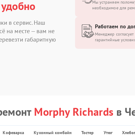
 удобно
Мы устраняем поломку
необходимое для рем
ки в сервис. Наш
Работаем по до
сё на месте — вам не
Менеджер согласует 
перевезти габаритную
гарантийные условия
ремонт
Morphy Richards
в Ч
Кофеварка
Кухонный комбайн
Тостер
Утюг
Хлебо