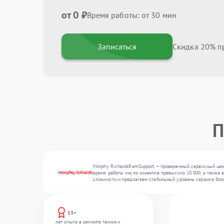
от 0 ₽
Время работы: от 30 мин
Записаться
Скидка 20% пр
П
Morphy RichardsRemSupport — проверенный сервисный цент
время работы число клиентов превысило 10 000, а также 
сложности и предлагаем стабильный уровень сервиса бла
13+
лет опыта в ремонте техники