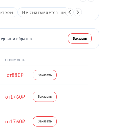
ьтром
Не сматывается шнур
Протечка пылесборн
сервис и обратно
Заказать
СТОИМОСТЬ
880
1760
1760