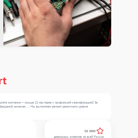
rt
 штате компании — свыше 22 мастеров с профильной квалификацией. За
ращений, включая , , . Мы выполняем ремонт различного уровня
50 000+
довольных клиентов по всей России