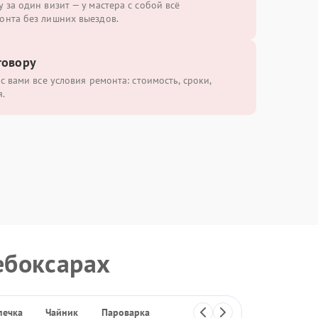
 за один визит — у мастера с собой всё
онта без лишних выездов.
говору
с вами все условия ремонта: стоимость, сроки,
.
ебоксарах
печка
Чайник
Пароварка
Отпариватель
Термопот