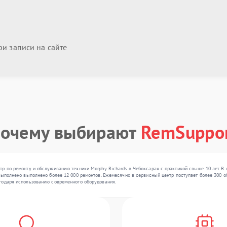
и записи на сайте
очему выбирают
RemSuppo
р по ремонту и обслуживанию техники Morphy Richards в Чебоксарах с практикой свыше 10 лет. В
выполнено выполнено более 12 000 ремонтов. Ежемесячно в сервисный центр поступает более 300 об
годаря использованию современного оборудования.