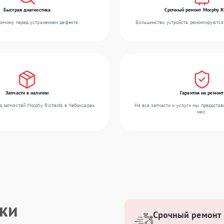
Быстрая диагностика
Срочный ремонт Morphy R
ичину перед устранением дефекта.
Большинство устройств ремонтируются 
Запчасти в наличии
Гарантия на ремонт
 запчастей Morphy Richards в Чебоксарах.
На все запчасти и услуги мы предостав
мес.
ики
Срочный ремонт