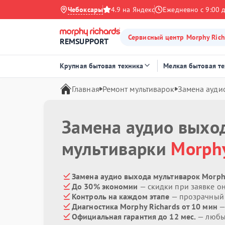
Чебоксары
4.9 на Яндекс
Ежедневно с 9:00 
Сервисный центр Morphy Rich
REMSUPPORT
Крупная бытовая техника
Мелкая бытовая т
Главная
Ремонт мультиварок
Замена ауди
Замена аудио выхо
мультиварки
Morphy
Замена аудио выхода мультиварок Morphy
До 30% экономии
— скидки при заявке о
Контроль на каждом этапе
— прозрачный
Диагностика Morphy Richards от 10 мин
—
Официальная гарантия до 12 мес.
— любые