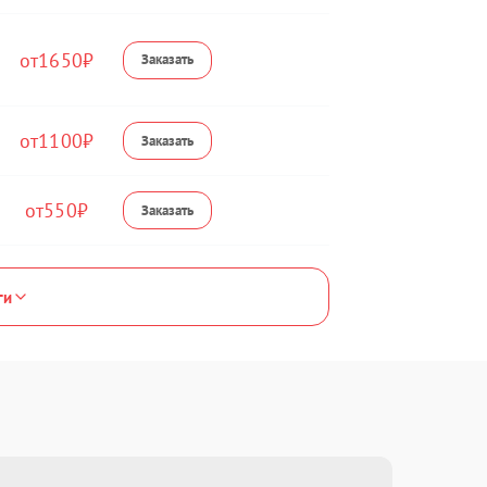
1650
1100
550
ги