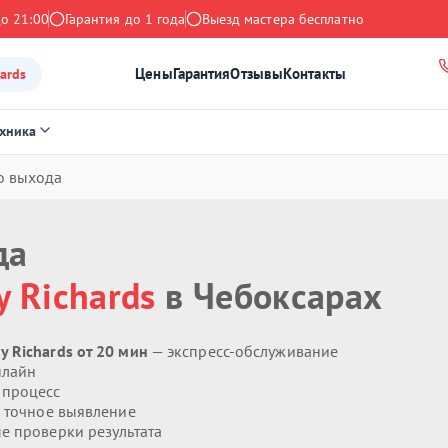
до 21:00
Гарантия до 1 года
Выезд мастера бесплатно
Цены
Гарантия
Отзывы
Контакты
ards
ехника
о выхода
да
 Richards
в Чебоксарах
 Richards от 20 мин
— экспресс-обслуживание
нлайн
 процесс
 точное выявление
 проверки результата