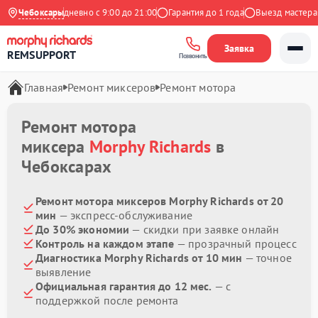
Яндекс
Чебоксары
Ежедневно с 9:00 до 21:00
Гарантия до 1 года
Выезд мастера бе
Заявка
REMSUPPORT
Позвонить
Главная
Ремонт миксеров
Ремонт мотора
Ремонт мотора
миксера
Morphy Richards
в
Чебоксарах
Ремонт мотора миксеров Morphy Richards от 20
мин
— экспресс-обслуживание
До 30% экономии
— скидки при заявке онлайн
Контроль на каждом этапе
— прозрачный процесс
Диагностика Morphy Richards от 10 мин
— точное
выявление
Официальная гарантия до 12 мес.
— с
поддержкой после ремонта