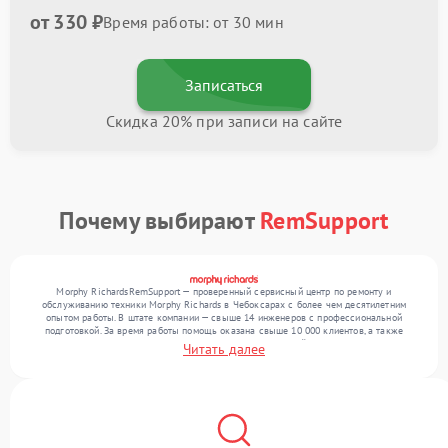
от 330 ₽
Время работы: от 30 мин
Записаться
Скидка 20% при записи на сайте
Почему выбирают
RemSupport
Morphy RichardsRemSupport — проверенный сервисный центр по ремонту и
обслуживанию техники Morphy Richards в Чебоксарах с более чем десятилетним
опытом работы. В штате компании — свыше 14 инженеров с профессиональной
подготовкой. За время работы помощь оказана свыше 10 000 клиентов, а также
выполнено более 12 000 ремонтов. Ежемесячно в сервисный центр поступает свыше
Читать далее
300 единиц техники, включая , , . Мы выполняем ремонт различного уровня сложности
и гарантируем высокое качество обслуживания благодаря использованию
современного оборудования.