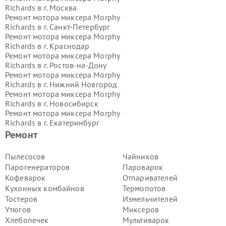
Richards в г.
Москва
Ремонт мотора миксера Morphy
Richards в г.
Санкт-Петербург
Ремонт мотора миксера Morphy
Richards в г.
Краснодар
Ремонт мотора миксера Morphy
Richards в г.
Ростов-на-Дону
Ремонт мотора миксера Morphy
Richards в г.
Нижний Новгород
Ремонт мотора миксера Morphy
Richards в г.
Новосибирск
Ремонт мотора миксера Morphy
Richards в г.
Екатеринбург
Ремонт мотора миксера Morphy
Ремонт
Richards в г.
Казань
Ремонт мотора миксера Morphy
Пылесосов
Чайников
Richards в г.
Воронеж
Парогенераторов
Пароварок
Ремонт мотора миксера Morphy
Кофеварок
Отпаривателей
Richards в г.
Волгоград
Кухонных комбайнов
Термопотов
Ремонт мотора миксера Morphy
Тостеров
Измельчителей
Richards в г.
Самара
Ремонт мотора миксера Morphy
Утюгов
Миксеров
Richards в г.
Пермь
Хлебопечек
Мультиварок