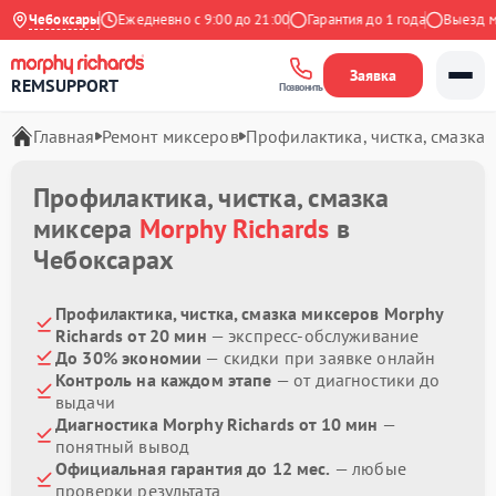
4.9 на Яндекс
Чебоксары
Ежедневно с 9:00 до 21:00
Гарантия до 1 года
Выезд мас
Заявка
REMSUPPORT
Позвонить
Главная
Ремонт миксеров
Профилактика, чистка, смазка
Профилактика, чистка, смазка
миксера
Morphy Richards
в
Чебоксарах
Профилактика, чистка, смазка миксеров Morphy
Richards от 20 мин
— экспресс-обслуживание
До 30% экономии
— скидки при заявке онлайн
Контроль на каждом этапе
— от диагностики до
выдачи
Диагностика Morphy Richards от 10 мин
—
понятный вывод
Официальная гарантия до 12 мес.
— любые
проверки результата