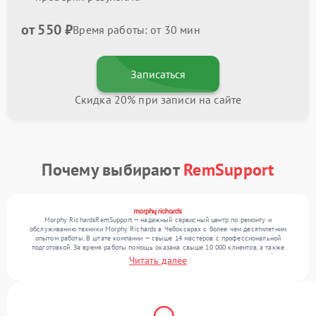
от 550 ₽
Время работы: от 30 мин
Записаться
Скидка 20% при записи на сайте
Почему выбирают
RemSupport
Morphy RichardsRemSupport — надежный сервисный центр по ремонту и
обслуживанию техники Morphy Richards в Чебоксарах с более чем десятилетним
опытом работы. В штате компании — свыше 14 мастеров с профессиональной
подготовкой. За время работы помощь оказана свыше 10 000 клиентов, а также
выполнено общее число ремонтов превысило 12 000. Ежемесячно в сервисный центр
Читать далее
поступает свыше 300 единиц техники, включая , , . Мы беремся за задачи любой
сложности и поддерживаем высокий стандарт качества благодаря опыту команды.