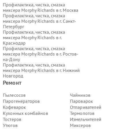
Профилактика, чистка, смазка
миксера Morphy Richards в г.
Москва
Профилактика, чистка, смазка
миксера Morphy Richards в г.
Санкт-
Петербург
Профилактика, чистка, смазка
миксера Morphy Richards в г.
Краснодар
Профилактика, чистка, смазка
миксера Morphy Richards в г.
Ростов-
на-Дону
Профилактика, чистка, смазка
миксера Morphy Richards в г.
Нижний
Новгород
Профилактика, чистка, смазка
Ремонт
миксера Morphy Richards в г.
Новосибирск
Пылесосов
Чайников
Профилактика, чистка, смазка
Парогенераторов
Пароварок
миксера Morphy Richards в г.
Кофеварок
Отпаривателей
Екатеринбург
Кухонных комбайнов
Термопотов
Профилактика, чистка, смазка
Тостеров
Измельчителей
миксера Morphy Richards в г.
Казань
Профилактика, чистка, смазка
Утюгов
Миксеров