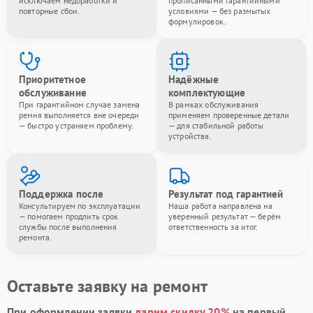
исключаем недоработки и
прописанными гарантийными
повторные сбои.
условиями — без размытых
формулировок.
Приоритетное
Надёжные
обслуживание
комплектующие
При гарантийном случае замена
В рамках обслуживания
ремня выполняется вне очереди
применяем проверенные детали
— быстро устраняем проблему.
— для стабильной работы
устройства.
Поддержка после
Результат под гарантией
Консультируем по эксплуатации
Наша работа направлена на
— помогаем продлить срок
уверенный результат — берём
службы после выполнения
ответственность за итог.
ремонта.
Оставьте заявку на ремонт
При оформлении заявки
дарим скидку 20%
на первый