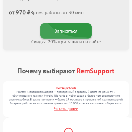
от 970 ₽
Время работы: от 30 мин
Записаться
Скидка 20% при записи на сайте
Почему выбирают
RemSupport
Morphy RichardsRemSupport — проверенный сервисный центр по ремонту и
обслуживанию техники Morphy Richards в Чебоксарах с более чем десятилетним
опытом работы. В штате компании — более 19 мастеров с профильной квалификацией.
За время работы число клиентов превысило 10 000, а также выполнено общее число
ремонтов превысило 12 000. Ежемесячно в сервисный центр поступает от 300
Читать далее
устройств, включая , , . Мы устраняем поломки любой сложности и предлагаем
стабильный уровень сервиса благодаря использованию современного оборудования.