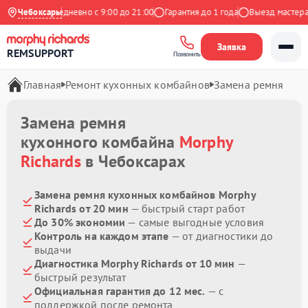
Яндекс
Чебоксары
Ежедневно с 9:00 до 21:00
Гарантия до 1 года
Выезд мастера б
Заявка
REMSUPPORT
Позвонить
Главная
Ремонт кухонных комбайнов
Замена ремня
Замена ремня
кухонного комбайна
Morphy
Richards
в Чебоксарах
Замена ремня кухонных комбайнов Morphy
Richards от 20 мин
— быстрый старт работ
До 30% экономии
— самые выгодные условия
Контроль на каждом этапе
— от диагностики до
выдачи
Диагностика Morphy Richards от 10 мин
—
быстрый результат
Официальная гарантия до 12 мес.
— с
поддержкой после ремонта