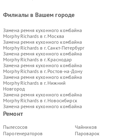
Филиалы в Вашем городе
Замена ремня кухонного комбайна
Morphy Richards в г.
Москва
Замена ремня кухонного комбайна
Morphy Richards в г.
Санкт-Петербург
Замена ремня кухонного комбайна
Morphy Richards в г.
Краснодар
Замена ремня кухонного комбайна
Morphy Richards в г.
Ростов-на-Дону
Замена ремня кухонного комбайна
Morphy Richards в г.
Нижний
Новгород
Замена ремня кухонного комбайна
Morphy Richards в г.
Новосибирск
Замена ремня кухонного комбайна
Morphy Richards в г.
Екатеринбург
Ремонт
Замена ремня кухонного комбайна
Morphy Richards в г.
Казань
Пылесосов
Чайников
Замена ремня кухонного комбайна
Парогенераторов
Пароварок
Morphy Richards в г.
Воронеж