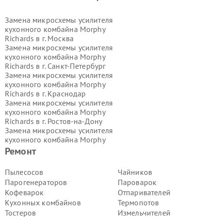
Замена микросхемы усилителя
кухонного комбайна Morphy
Richards в г.
Москва
Замена микросхемы усилителя
кухонного комбайна Morphy
Richards в г.
Санкт-Петербург
Замена микросхемы усилителя
кухонного комбайна Morphy
Richards в г.
Краснодар
Замена микросхемы усилителя
кухонного комбайна Morphy
Richards в г.
Ростов-на-Дону
Замена микросхемы усилителя
кухонного комбайна Morphy
Richards в г.
Нижний Новгород
Ремонт
Замена микросхемы усилителя
кухонного комбайна Morphy
Пылесосов
Чайников
Richards в г.
Новосибирск
Парогенераторов
Пароварок
Замена микросхемы усилителя
Кофеварок
Отпаривателей
кухонного комбайна Morphy
Кухонных комбайнов
Термопотов
Richards в г.
Екатеринбург
Тостеров
Измельчителей
Замена микросхемы усилителя