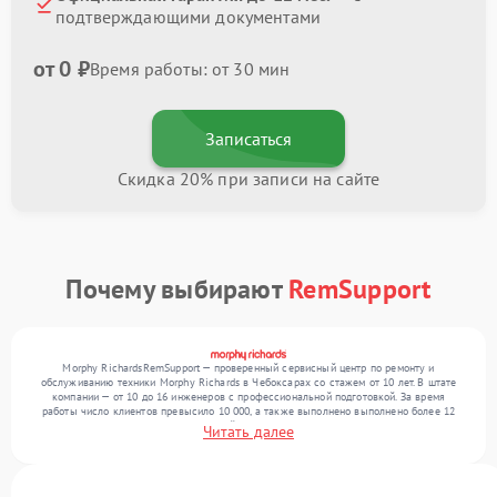
подтверждающими документами
от 0 ₽
Время работы: от 30 мин
Записаться
Скидка 20% при записи на сайте
Почему выбирают
RemSupport
Morphy RichardsRemSupport — проверенный сервисный центр по ремонту и
обслуживанию техники Morphy Richards в Чебоксарах со стажем от 10 лет. В штате
компании — от 10 до 16 инженеров с профессиональной подготовкой. За время
работы число клиентов превысило 10 000, а также выполнено выполнено более 12
000 ремонтов. Ежемесячно в сервисный центр поступает свыше 300 единиц техники,
Читать далее
включая , , . Мы устраняем поломки любой сложности и гарантируем высокое
качество обслуживания благодаря опыту команды.