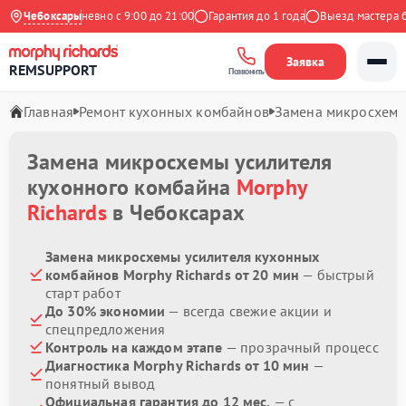
ндекс
Чебоксары
Ежедневно с 9:00 до 21:00
Гарантия до 1 года
Выезд мастера бес
Заявка
REMSUPPORT
Позвонить
Главная
Ремонт кухонных комбайнов
Замена микросхемы
Замена микросхемы усилителя
кухонного комбайна
Morphy
Richards
в Чебоксарах
Замена микросхемы усилителя кухонных
комбайнов Morphy Richards от 20 мин
— быстрый
старт работ
До 30% экономии
— всегда свежие акции и
спецпредложения
Контроль на каждом этапе
— прозрачный процесс
Диагностика Morphy Richards от 10 мин
—
понятный вывод
Официальная гарантия до 12 мес.
— с