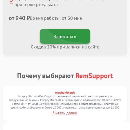
проверки результата
от 940 ₽
Время работы: от 30 мин
Записаться
Скидка 20% при записи на сайте
Почему выбирают
RemSupport
Morphy RichardsRemSupport — надежный сервисный центр по ремонту и
обслуживанию техники Morphy Richards в Чебоксарах с опытом более 10 лет. В штате
компании — от 10 до 16 технических специалистов с подтвержденным опытом. За
время работы обслужено более 10 000 клиентов, а также выполнено свыше 12 000
ремонтов. Ежемесячно в сервисный центр поступает более 300 устройств, включая , , .
Читать далее
Мы беремся за задачи любой сложности и обеспечиваем надежный результат
благодаря использованию современного оборудования.