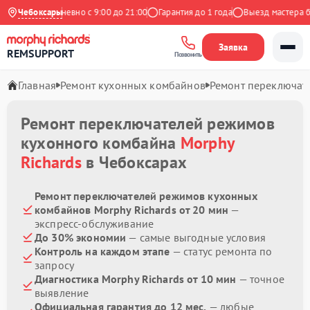
декс
Чебоксары
Ежедневно с 9:00 до 21:00
Гарантия до 1 года
Выезд мастера бес
Заявка
REMSUPPORT
Позвонить
Главная
Ремонт кухонных комбайнов
Ремонт переключат
Ремонт переключателей режимов
кухонного комбайна
Morphy
Richards
в Чебоксарах
Ремонт переключателей режимов кухонных
комбайнов Morphy Richards от 20 мин
—
экспресс-обслуживание
До 30% экономии
— самые выгодные условия
Контроль на каждом этапе
— статус ремонта по
запросу
Диагностика Morphy Richards от 10 мин
— точное
выявление
Официальная гарантия до 12 мес.
— любые