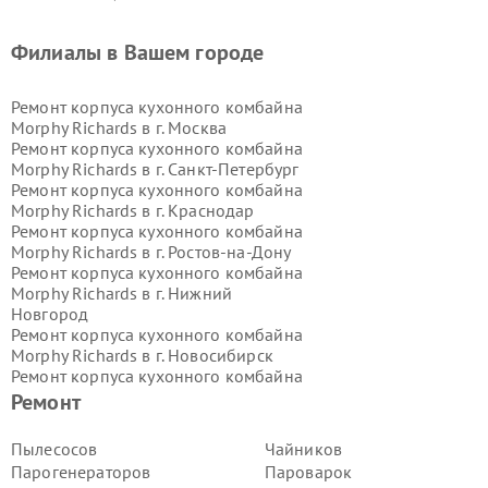
Филиалы в Вашем городе
Ремонт корпуса кухонного комбайна
Morphy Richards в г.
Москва
Ремонт корпуса кухонного комбайна
Morphy Richards в г.
Санкт-Петербург
Ремонт корпуса кухонного комбайна
Morphy Richards в г.
Краснодар
Ремонт корпуса кухонного комбайна
Morphy Richards в г.
Ростов-на-Дону
Ремонт корпуса кухонного комбайна
Morphy Richards в г.
Нижний
Новгород
Ремонт корпуса кухонного комбайна
Morphy Richards в г.
Новосибирск
Ремонт корпуса кухонного комбайна
Morphy Richards в г.
Екатеринбург
Ремонт
Ремонт корпуса кухонного комбайна
Morphy Richards в г.
Казань
Пылесосов
Чайников
Ремонт корпуса кухонного комбайна
Парогенераторов
Пароварок
Morphy Richards в г.
Воронеж