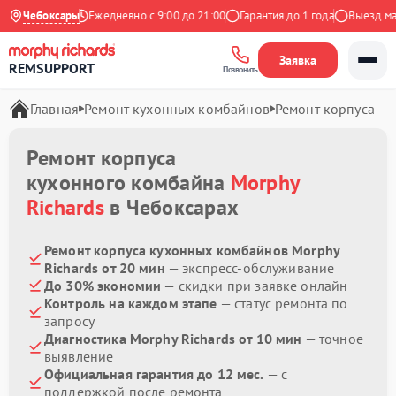
.9 на Яндекс
Чебоксары
Ежедневно с 9:00 до 21:00
Гарантия до 1 года
Выезд маст
Заявка
REMSUPPORT
Позвонить
Главная
Ремонт кухонных комбайнов
Ремонт корпуса
Ремонт корпуса
кухонного комбайна
Morphy
Richards
в Чебоксарах
Ремонт корпуса кухонных комбайнов Morphy
Richards от 20 мин
— экспресс-обслуживание
До 30% экономии
— скидки при заявке онлайн
Контроль на каждом этапе
— статус ремонта по
запросу
Диагностика Morphy Richards от 10 мин
— точное
выявление
Официальная гарантия до 12 мес.
— с
поддержкой после ремонта