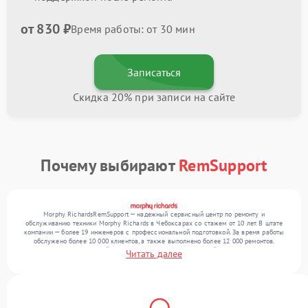
от 830 ₽
Время работы: от 30 мин
Записаться
Скидка 20% при записи на сайте
Почему выбирают
RemSupport
Morphy RichardsRemSupport — надежный сервисный центр по ремонту и
обслуживанию техники Morphy Richards в Чебоксарах со стажем от 10 лет. В штате
компании — более 19 инженеров с профессиональной подготовкой. За время работы
обслужено более 10 000 клиентов, а также выполнено более 12 000 ремонтов.
Ежемесячно в сервисный центр поступает более 300 устройств, включая , , . Мы
Читать далее
работаем с широким спектром неисправностей и предлагаем стабильный уровень
сервиса благодаря отлаженным процессам ремонта.