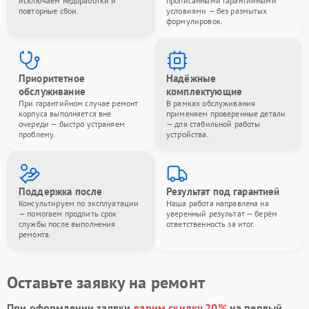
исключаем недоработки и
прописанными гарантийными
повторные сбои.
условиями — без размытых
формулировок.
Приоритетное
Надёжные
обслуживание
комплектующие
При гарантийном случае ремонт
В рамках обслуживания
корпуса выполняется вне
применяем проверенные детали
очереди — быстро устраняем
— для стабильной работы
проблему.
устройства.
Поддержка после
Результат под гарантией
Консультируем по эксплуатации
Наша работа направлена на
— помогаем продлить срок
уверенный результат — берём
службы после выполнения
ответственность за итог.
ремонта.
Оставьте заявку на ремонт
При оформлении заявки
дарим скидку 20%
на первый