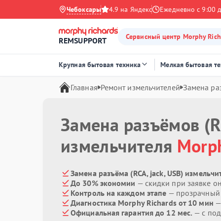
Чебоксары
4.9 на Яндекс
Ежедневно с 9:00 
Сервисный центр Morphy Rich
REMSUPPORT
Крупная бытовая техника
Мелкая бытовая т
Главная
Ремонт измельчителей
Замена раз
Замена разъёмов (RC
измельчителя
Morph
Замена разъёма (RCA, jack, USB) измельчи
До 30% экономии
— скидки при заявке о
Контроль на каждом этапе
— прозрачный
Диагностика Morphy Richards от 10 мин
—
Официальная гарантия до 12 мес.
— с под