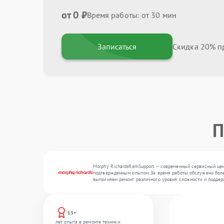
от 0 ₽
Время работы: от 30 мин
Записаться
Скидка 20% пр
П
Morphy RichardsRemSupport — современный сервисный цент
подтвержденным опытом. За время работы обслужено более
выполняем ремонт различного уровня сложности и поддер
13+
лет опыта в ремонте техники