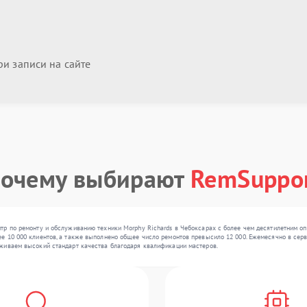
и записи на сайте
очему выбирают
RemSuppo
р по ремонту и обслуживанию техники Morphy Richards в Чебоксарах с более чем десятилетним оп
 10 000 клиентов, а также выполнено общее число ремонтов превысило 12 000. Ежемесячно в серви
живаем высокий стандарт качества благодаря квалификации мастеров.