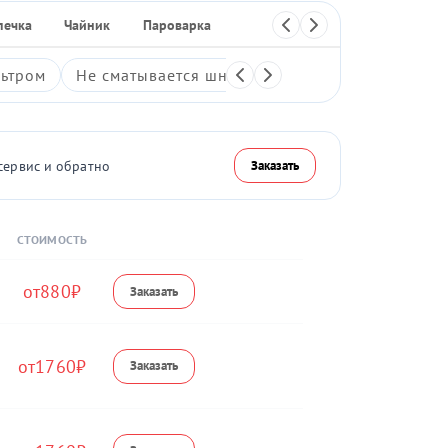
печка
Чайник
Пароварка
Отпариватель
Термопот
ьтром
Не сматывается шнур
Протечка пылесборн
сервис и обратно
Заказать
СТОИМОСТЬ
880
1760