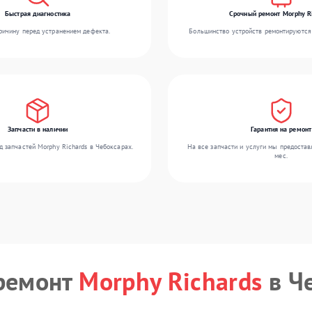
Быстрая диагностика
Срочный ремонт Morphy R
ичину перед устранением дефекта.
Большинство устройств ремонтируются 
Запчасти в наличии
Гарантия на ремонт
 запчастей Morphy Richards в Чебоксарах.
На все запчасти и услуги мы предостав
мес.
ремонт
Morphy Richards
в Ч