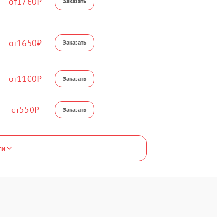
1760
1650
1100
550
ги