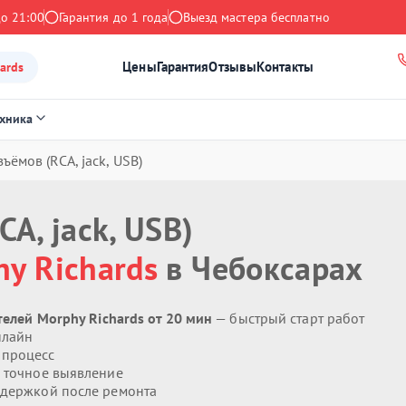
до 21:00
Гарантия до 1 года
Выезд мастера бесплатно
Цены
Гарантия
Отзывы
Контакты
ards
ехника
ъёмов (RCA, jack, USB)
A, jack, USB)
y Richards
в Чебоксарах
телей Morphy Richards от 20 мин
— быстрый старт работ
нлайн
 процесс
 точное выявление
держкой после ремонта