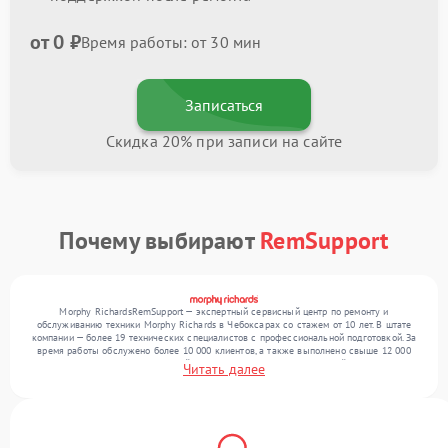
от 0 ₽
Время работы: от 30 мин
Записаться
Скидка 20% при записи на сайте
Почему выбирают
RemSupport
Morphy RichardsRemSupport — экспертный сервисный центр по ремонту и
обслуживанию техники Morphy Richards в Чебоксарах со стажем от 10 лет. В штате
компании — более 19 технических специалистов с профессиональной подготовкой. За
время работы обслужено более 10 000 клиентов, а также выполнено свыше 12 000
ремонтов. Ежемесячно в сервисный центр поступает более 300 устройств, включая , , .
Читать далее
Мы беремся за задачи любой сложности и предлагаем стабильный уровень сервиса
благодаря квалификации мастеров.