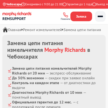
4.9 на Яндекс
Чебоксары
Ежедневно с 9:00 до 21:00
Гарантия до 1 года
Выезд мас
Заявка
REMSUPPORT
Позвонить
Главная
Ремонт измельчителей
Замена цепи питания
Замена цепи питания
измельчителя
Morphy Richards
в
Чебоксарах
Замена цепи питания измельчителей Morphy
Richards от 20 мин
— экспресс-обслуживание
До 30% экономии
— скидки при заявке онлайн
Контроль на каждом этапе
— от диагностики до
выдачи
Диагностика Morphy Richards от 10 мин
—
понятный вывод
Официальная гарантия до 12 мес.
— с
поддержкой после ремонта