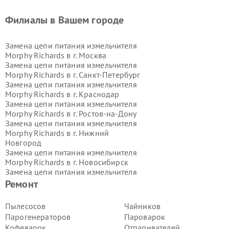
Филиалы в Вашем городе
Замена цепи питания измельчителя
Morphy Richards в г.
Москва
Замена цепи питания измельчителя
Morphy Richards в г.
Санкт-Петербург
Замена цепи питания измельчителя
Morphy Richards в г.
Краснодар
Замена цепи питания измельчителя
Morphy Richards в г.
Ростов-на-Дону
Замена цепи питания измельчителя
Morphy Richards в г.
Нижний
Новгород
Замена цепи питания измельчителя
Morphy Richards в г.
Новосибирск
Замена цепи питания измельчителя
Morphy Richards в г.
Екатеринбург
Ремонт
Замена цепи питания измельчителя
Morphy Richards в г.
Казань
Пылесосов
Чайников
Замена цепи питания измельчителя
Парогенераторов
Пароварок
Morphy Richards в г.
Воронеж
Кофеварок
Отпаривателей